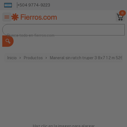
+504 9774-9223
0
Buscar productos
Busca todo en
Busca todo en
fierros.com
Inicio
Productos
Maneral sin ratch truper 3 8x7 1 2 m 5265
Haz clic en la imagen para alargar