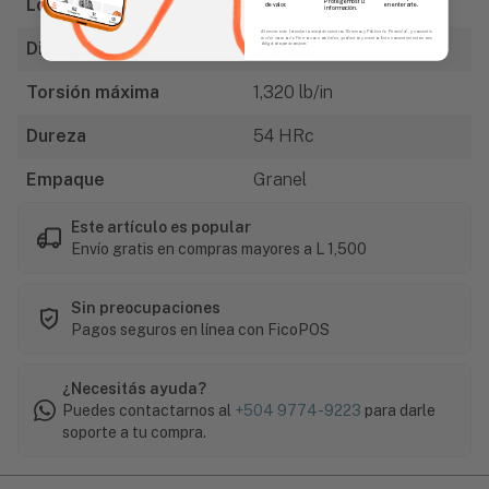
Longitud
7 1/2" (191mm)
Protegemos tu
de valor.
en enterarte.
información.
Al enviar este formulario, aceptás nuestros Términos y Política de Privacidad, y consentís
recibir correos de Fierros con novedades, productos y eventos. Este consentimiento no es
Diámetro
12.7 mm
obligatorio para comprar.
Torsión máxima
1,320 lb/in
Dureza
54 HRc
Empaque
Granel
Este artículo es popular
Envío gratis en compras mayores a L 1,500
Sin preocupaciones
Pagos seguros en línea con FicoPOS
¿Necesitás ayuda?
Puedes contactarnos al
+504 9774-9223
para darle
soporte a tu compra.