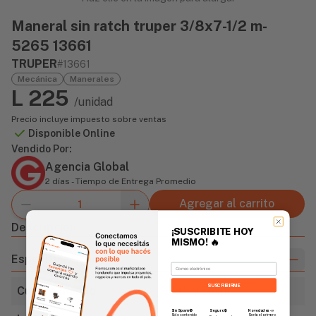
Maneral sin ratch truper 3/8x7-1/2 m-
5265 13661
TRUPER
#13661
Mecánica
Manerales
L 225
/unidad
Precio incluye impuesto sobre ventas
Disponible Online
Vendido Por:
Agencia Global
2 días - Tiempo de Entrega Promedio
Agregar al carrito
Descripción
¡SUSCRIBITE HOY
MISMO!
🔥
Especificaciones
Email
SUSCRIBIRME
Cuadro mando
3/8" (9.5mm)
Sin Spam 🚫
Novedades
📣
Seguro 🔒
Solo contenido
Serás el primero