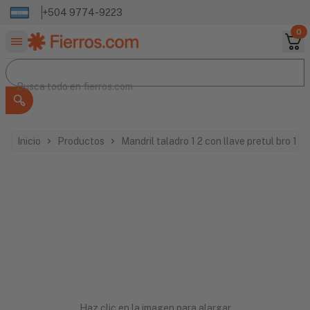
+504 9774-9223
0
Buscar productos
Busca todo en
Busca todo en
fierros.com
Inicio
Productos
Mandril taladro 1 2 con llave pretul bro 1 
Haz clic en la imagen para alargar