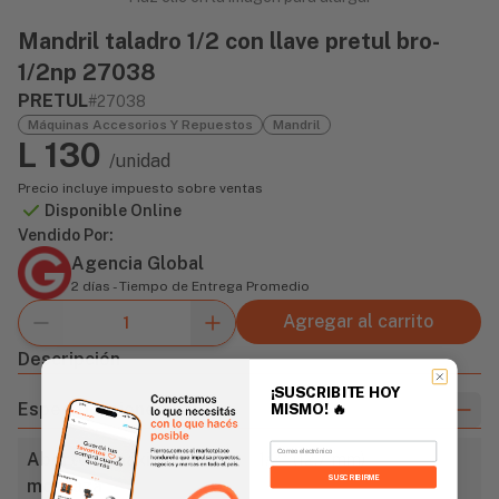
Mandril taladro 1/2 con llave pretul bro-
1/2np 27038
PRETUL
#27038
Máquinas Accesorios Y Repuestos
Mandril
L 130
/unidad
Precio incluye impuesto sobre ventas
Disponible Online
Vendido Por:
Agencia Global
2 días - Tiempo de Entrega Promedio
Agregar al carrito
Descripción
¡SUSCRIBITE HOY
Especificaciones
MISMO!
🔥
Email
Abertura máxima de
1/2" (12,7 mm)
SUSCRIBIRME
mordaza