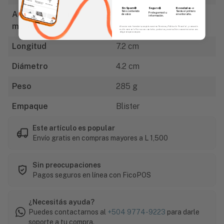
Sin Spam 🚫
Novedades
📣
Seguro 🔒
Solo contenido
Serás el primero
Abertura mínimo de
1/16" (1.5mm)
Protegemos tu
de valor.
en enterarte.
información.
mordaza
Al enviar este formulario, aceptás nuestros Términos y Política de Privacidad, y consentís
recibir correos de Fierros con novedades, productos y eventos. Este consentimiento no es
obligatorio para comprar.
Longitud
7.2 cm
Diámetro
4.2 cm
Peso
285 g
Empaque
Blister
Este artículo es popular
Envío gratis en compras mayores a L 1,500
Sin preocupaciones
Pagos seguros en línea con FicoPOS
¿Necesitás ayuda?
Puedes contactarnos al
+504 9774-9223
para darle
soporte a tu compra.