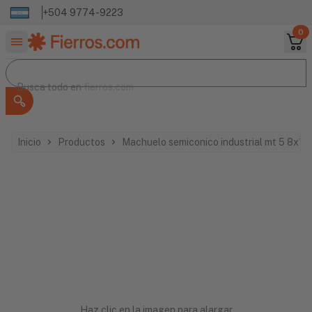
+504 9774-9223
0
Buscar productos
Busca todo en
Busca todo en
fierros.com
Inicio
Productos
Machuelo semiconico industrial mt 5 8x11 
Haz clic en la imagen para alargar