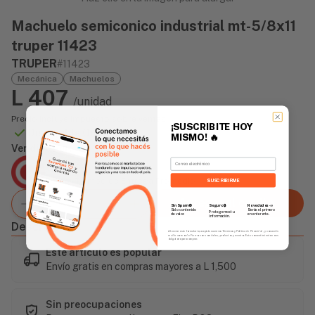
Machuelo semiconico industrial mt-5/8x11
truper 11423
TRUPER
#11423
Mecánica
Machuelos
L 407
/unidad
Precio incluye impuesto sobre ventas
¡SUSCRIBITE HOY
Disponible Online
MISMO!
🔥
Vendido Por:
Email
Agencia Global
2 días - Tiempo de Entrega Promedio
SUSCRIBIRME
Agregar al carrito
Sin Spam 🚫
Novedades
📣
Seguro 🔒
Solo contenido
Serás el primero
Protegemos tu
de valor.
en enterarte.
información.
Descripción
Al enviar este formulario, aceptás nuestros Términos y Política de Privacidad, y consentís
recibir correos de Fierros con novedades, productos y eventos. Este consentimiento no es
obligatorio para comprar.
Este artículo es popular
Envío gratis en compras mayores a L 1,500
Sin preocupaciones