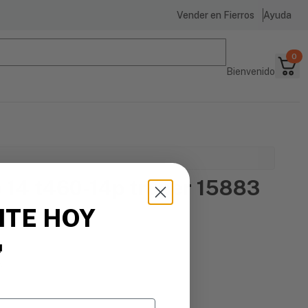
Vender en Fierros
Ayuda
0
Bienvenido
 14 t460-14p truper 15883
ITE HOY

s