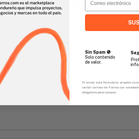
Agencia Global
2 días - Tiempo de Entrega 
SUS
Descripción
Sin Spam 🚫
Seg
Solo contenido
Pro
de valor.
gar
info
Sin preocupaciones
Pagos seguros en línea con FicoPOS
Al enviar este formulario, aceptás nues
recibir correos de Fierros con novedad
obligatorio para comprar.