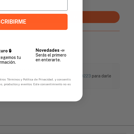
Promedio
Agregar al carrito
CRIBIRME
Novedades
📣
uro 🔒
Serás el primero
tegemos tu
en enterarte.
rmación.
¿Necesitás ayuda?
Puedes contactarnos al
+504 9774-9223
para darle
tros Términos y Política de Privacidad, y consentís
soporte a tu compra.
es, productos y eventos. Este consentimiento no es