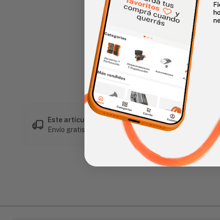
Haz clic en la imagen para alar
Este artículo es popular
Envío gratis en compras mayores a L 1,500