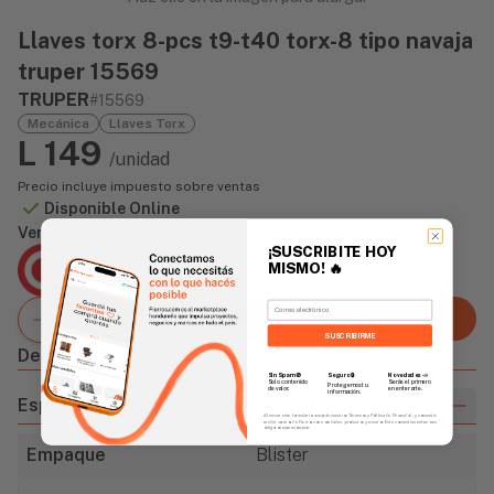
Llaves torx 8-pcs t9-t40 torx-8 tipo navaja
truper 15569
TRUPER
#15569
Mecánica
Llaves Torx
L 149
/unidad
Precio incluye impuesto sobre ventas
Disponible Online
Vendido Por:
¡SUSCRIBITE HOY
Agencia Global
MISMO!
🔥
2 días - Tiempo de Entrega Promedio
Email
Agregar al carrito
SUSCRIBIRME
Descripción
Sin Spam 🚫
Novedades
📣
Seguro 🔒
Solo contenido
Serás el primero
Protegemos tu
de valor.
en enterarte.
información.
Especificaciones
Al enviar este formulario, aceptás nuestros Términos y Política de Privacidad, y consentís
recibir correos de Fierros con novedades, productos y eventos. Este consentimiento no es
obligatorio para comprar.
Empaque
Blister