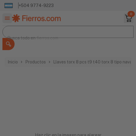
+504 9774-9223
0
Buscar productos
Busca todo en
Busca todo en
fierros.com
Inicio
Productos
Llaves torx 8 pcs t9 t40 torx 8 tipo navaj
Haz clic en la imagen para alargar