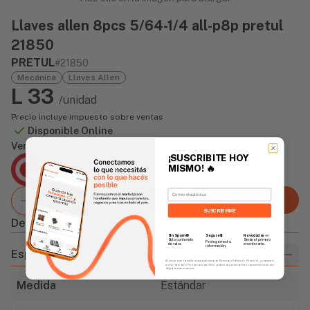
Llaves allen 8pcs 5/64-1/4 all-p8p pretul
21850
PRETUL
#21850
Mecánica
Llaves Allen
L 33
/unidad
Precio incluye impuesto sobre ventas
Disponible Online
Vendido Por:
¡SUSCRIBITE HOY
Agencia Global
MISMO!
🔥
2 días - Tiempo de Entrega Promedio
Email
Agregar al carrito
SUSCRIBIRME
Descripción
Sin Spam 🚫
Novedades
📣
Seguro 🔒
Solo contenido
Serás el primero
Protegemos tu
de valor.
en enterarte.
información.
Especificaciones
Al enviar este formulario, aceptás nuestros Términos y Política de Privacidad, y consentís
recibir correos de Fierros con novedades, productos y eventos. Este consentimiento no es
obligatorio para comprar.
Medida
Estándar