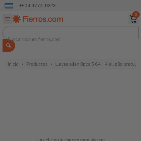
+504 9774-9223
0
Buscar productos
Busca todo en
Busca todo en
fierros.com
Inicio
Productos
Llaves allen 8pcs 5 64 1 4 all p8p pretul 
Haz clic en la imagen para alargar