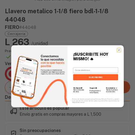
Llavero metalico 1-1/8 fiero bdl-1-1/8
44048
FIERO
#44048
Cerrajería
L 263
/unidad
Precio incluye impuesto sobre ventas
¡SUSCRIBITE HOY
Disponible Online
MISMO!
🔥
Vendido Por:
Email
Agencia Global
2 días - Tiempo de Entrega Promedio
SUSCRIBIRME
Agregar al carrito
Sin Spam 🚫
Novedades
📣
Seguro 🔒
Solo contenido
Serás el primero
Protegemos tu
de valor.
en enterarte.
información.
Descripción
Al enviar este formulario, aceptás nuestros Términos y Política de Privacidad, y consentís
recibir correos de Fierros con novedades, productos y eventos. Este consentimiento no es
obligatorio para comprar.
Este artículo es popular
Envío gratis en compras mayores a L 1,500
Sin preocupaciones