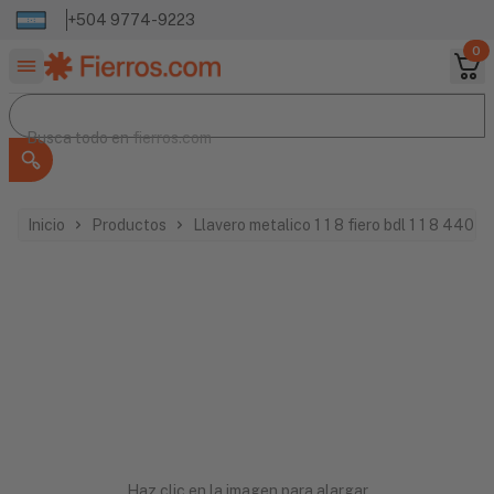
+504 9774-9223
0
Buscar productos
Busca todo en
Busca todo en
fierros.com
Inicio
Productos
Llavero metalico 1 1 8 fiero bdl 1 1 8 4404
Haz clic en la imagen para alargar