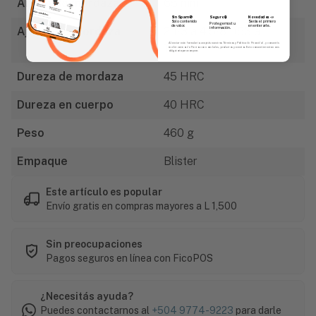
Ancho de mordaza
65 mm
Sin Spam 🚫
Novedades
📣
Seguro 🔒
Solo contenido
Serás el primero
Protegemos tu
de valor.
en enterarte.
Ajuste de mordaza
2 1/3 a 4 5/8" (53 a
información.
Al enviar este formulario, aceptás nuestros Términos y Política de Privacidad, y consentís
118mm)
recibir correos de Fierros con novedades, productos y eventos. Este consentimiento no es
obligatorio para comprar.
Dureza de mordaza
45 HRC
Dureza en cuerpo
40 HRC
Peso
460 g
Empaque
Blister
Este artículo es popular
Envío gratis en compras mayores a L 1,500
Sin preocupaciones
Pagos seguros en línea con FicoPOS
¿Necesitás ayuda?
Puedes contactarnos al
+504 9774-9223
para darle