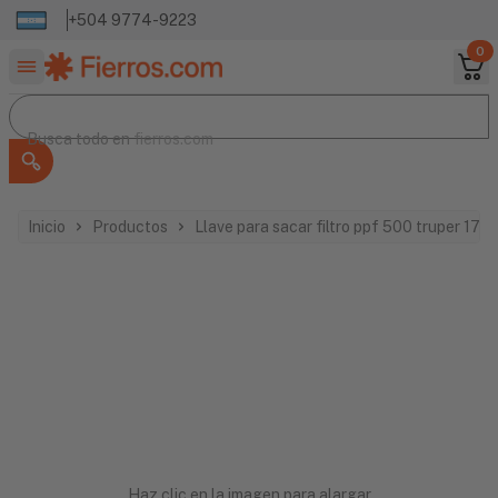
+504 9774-9223
0
Buscar productos
Busca todo en
Busca todo en
fierros.com
Inicio
Productos
Llave para sacar filtro ppf 500 truper 174
Haz clic en la imagen para alargar