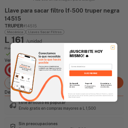
Llave para sacar filtro lf-500 truper negra
14515
TRUPER
#14515
Mecánica
Llaves Sacar Filtros
L 161
/unidad
Precio incluye impuesto sobre ventas
¡SUSCRIBITE HOY
Disponible Online
MISMO!
🔥
Vendido Por:
Email
Agencia Global
2 días - Tiempo de Entrega Promedio
SUSCRIBIRME
Agregar al carrito
Sin Spam 🚫
Novedades
📣
Seguro 🔒
Solo contenido
Serás el primero
Protegemos tu
de valor.
en enterarte.
información.
Descripción
Al enviar este formulario, aceptás nuestros Términos y Política de Privacidad, y consentís
recibir correos de Fierros con novedades, productos y eventos. Este consentimiento no es
obligatorio para comprar.
Este artículo es popular
Envío gratis en compras mayores a L 1,500
Sin preocupaciones