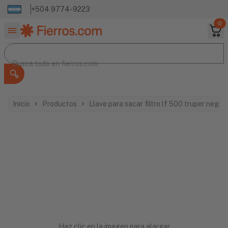
+504 9774-9223
0
Buscar productos
Busca todo en
Busca todo en
fierros.com
Inicio
Productos
Llave para sacar filtro lf 500 truper negra
Haz clic en la imagen para alargar