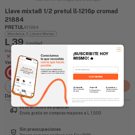
Llave mixta8 1/2 pretul ll-1216p cromad
21884
PRETUL
#21884
Mecánica
Llaves Mixtas
L 39
/unidad
Precio incluye impuesto sobre ventas
¡SUSCRIBITE HOY
Agotado
MISMO!
🔥
Vendido Por:
Email
Agencia Global
2 días - Tiempo de Entrega Promedio
SUSCRIBIRME
Agregar al carrito
Sin Spam 🚫
Novedades
📣
Seguro 🔒
Solo contenido
Serás el primero
Protegemos tu
de valor.
en enterarte.
información.
Descripción
Al enviar este formulario, aceptás nuestros Términos y Política de Privacidad, y consentís
recibir correos de Fierros con novedades, productos y eventos. Este consentimiento no es
obligatorio para comprar.
Este artículo es popular
Envío gratis en compras mayores a L 1,500
Sin preocupaciones