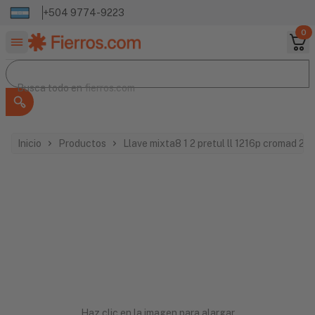
+504 9774-9223
0
Buscar productos
Busca todo en
Busca todo en
fierros.com
Inicio
Productos
Llave mixta8 1 2 pretul ll 1216p cromad 21
Haz clic en la imagen para alargar