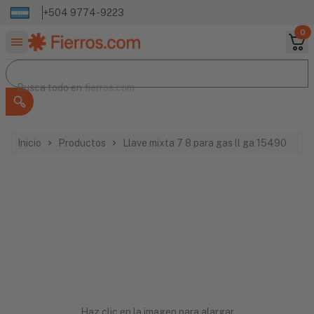
+504 9774-9223
0
Buscar productos
Busca todo en
Busca todo en
fierros.com
Inicio
Productos
Llave mixta 7 8 para gas ll ga 15490
Haz clic en la imagen para alargar