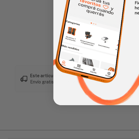
Haz clic en la imagen para alar
Este artículo es popular
Envío gratis en compras mayores a L 1,500