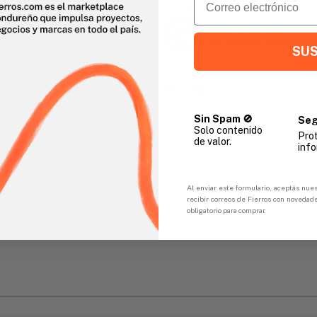
Vendido Por:
Agencia Global
2 días - Tiempo de Entrega 
SUS
Descripción
Sin Spam 🚫
Seg
Solo contenido
Pro
de valor.
gar
info
Sin preocupaciones
Pagos seguros en línea con FicoPOS
Al enviar este formulario, aceptás nues
recibir correos de Fierros con novedad
obligatorio para comprar.