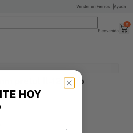
Vender en Fierros
Ayuda
0
Bienvenido
mm pretul ll-1212mp
6
ITE HOY

s