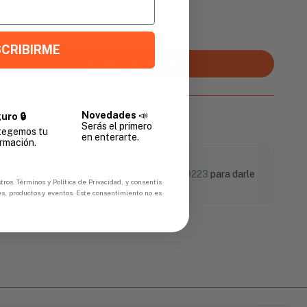
Promedio
CRIBIRME
Agregar al carrito
Novedades
📣
uro 🔒
Serás el primero
tegemos tu
en enterarte.
rmación.
¿Necesitás ayuda?
Puedes contactarnos al
+504 9774-9223
para darle
tros Términos y Política de Privacidad, y consentís
soporte a tu compra.
es, productos y eventos. Este consentimiento no es