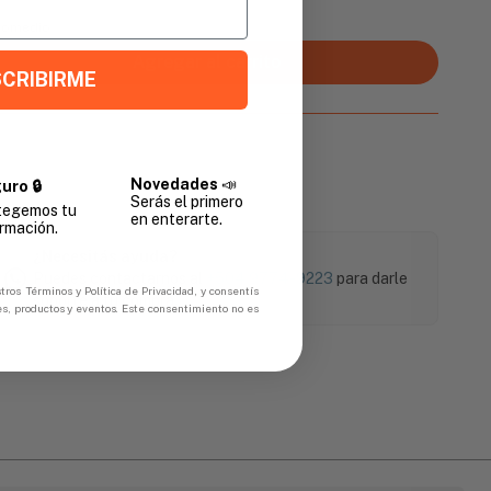
Promedio
Agregar al carrito
CRIBIRME
Novedades
📣
uro 🔒
Serás el primero
tegemos tu
en enterarte.
rmación.
¿Necesitás ayuda?
Puedes contactarnos al
+504 9774-9223
para darle
tros Términos y Política de Privacidad, y consentís
soporte a tu compra.
es, productos y eventos. Este consentimiento no es