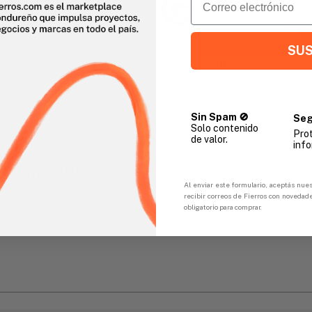
Agencia Global
2 días - Tiempo de Entrega 
SUS
Descripción
Sin Spam 🚫
Seg
Solo contenido
Pro
de valor.
gar
info
Sin preocupaciones
Pagos seguros en línea con FicoPOS
Al enviar este formulario, aceptás nues
recibir correos de Fierros con novedad
obligatorio para comprar.