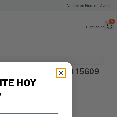
Vender en Fierros
Ayuda
0
Bienvenido
1/2mm truper ll-1248 15609
ITE HOY

s