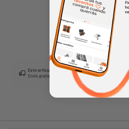
Haz clic en la imagen para alar
Este artículo es popular
Envío gratis en compras mayores a L 1,500