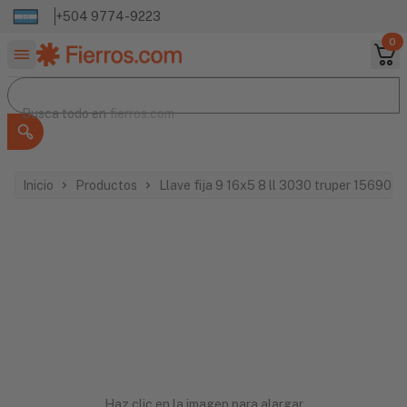
+504 9774-9223
0
Buscar productos
Busca todo en
Busca todo en
fierros.com
Inicio
Productos
Llave fija 9 16x5 8 ll 3030 truper 15690
Haz clic en la imagen para alargar