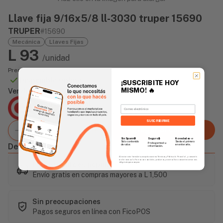
Llave fija 9/16x5/8 ll-3030 truper 15690
TRUPER
#15690
Mecánica
Llaves Fijas
L 93
/unidad
Precio incluye impuesto sobre ventas
Disponible Online
¡SUSCRIBITE HOY
MISMO!
🔥
Vendido Por:
Agencia Global
Email
2 días - Tiempo de Entrega Promedio
SUSCRIBIRME
Agregar al carrito
Sin Spam 🚫
Novedades
📣
Seguro 🔒
Solo contenido
Serás el primero
Protegemos tu
Descripción
de valor.
en enterarte.
información.
Al enviar este formulario, aceptás nuestros Términos y Política de Privacidad, y consentís
recibir correos de Fierros con novedades, productos y eventos. Este consentimiento no es
Este artículo es popular
obligatorio para comprar.
Envío gratis en compras mayores a L 1,500
Sin preocupaciones
Pagos seguros en línea con FicoPOS