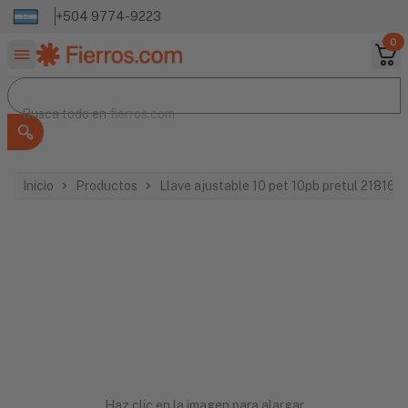
+504 9774-9223
0
Buscar productos
Busca todo en
Busca todo en
fierros.com
Inicio
Productos
Llave ajustable 10 pet 10pb pretul 21816
Haz clic en la imagen para alargar