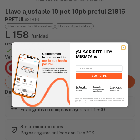
Llave ajustable 10 pet-10pb pretul 21816
PRETUL
#21816
Herramientas Manuales
Llaves Ajustables
L 158
/unidad
Precio incluye impuesto sobre ventas
Disponible Online
¡SUSCRIBITE HOY
MISMO!
🔥
Vendido Por:
Agencia Global
Email
2 días - Tiempo de Entrega Promedio
SUSCRIBIRME
Agregar al carrito
Sin Spam 🚫
Novedades
📣
Seguro 🔒
Solo contenido
Serás el primero
Protegemos tu
Descripción
de valor.
en enterarte.
información.
Al enviar este formulario, aceptás nuestros Términos y Política de Privacidad, y consentís
recibir correos de Fierros con novedades, productos y eventos. Este consentimiento no es
Este artículo es popular
obligatorio para comprar.
Envío gratis en compras mayores a L 1,500
Sin preocupaciones
Pagos seguros en línea con FicoPOS