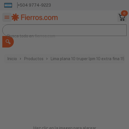
+504 9774-9223
0
Buscar productos
Busca todo en
Busca todo en
fierros.com
Inicio
Productos
Lima plana 10 truper lpm 10 extra fina 151
Haz clic en la imagen para alargar