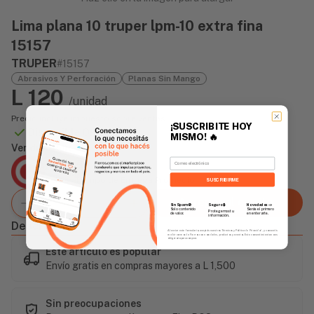
Lima plana 10 truper lpm-10 extra fina
15157
TRUPER
#15157
Abrasivos Y Perforación
Planas Sin Mango
L 120
/unidad
Precio incluye impuesto sobre ventas
¡SUSCRIBITE HOY
Disponible Online
MISMO!
🔥
Vendido Por:
Email
Agencia Global
2 días - Tiempo de Entrega Promedio
SUSCRIBIRME
Agregar al carrito
Sin Spam 🚫
Novedades
📣
Seguro 🔒
Solo contenido
Serás el primero
Protegemos tu
de valor.
en enterarte.
información.
Descripción
Al enviar este formulario, aceptás nuestros Términos y Política de Privacidad, y consentís
recibir correos de Fierros con novedades, productos y eventos. Este consentimiento no es
obligatorio para comprar.
Este artículo es popular
Envío gratis en compras mayores a L 1,500
Sin preocupaciones