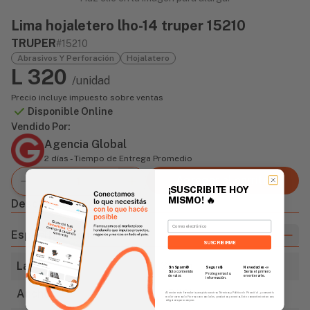
Lima hojaletero lho-14 truper 15210
TRUPER
#15210
Abrasivos Y Perforación
Hojalatero
L 320
/unidad
Precio incluye impuesto sobre ventas
Disponible Online
Vendido Por:
Agencia Global
2 días - Tiempo de Entrega Promedio
Agregar al carrito
¡SUSCRIBITE HOY
MISMO!
🔥
Descripción
Email
Especificaciones
SUSCRIBIRME
Largo
35 cm
Sin Spam 🚫
Novedades
📣
Seguro 🔒
Solo contenido
Serás el primero
Protegemos tu
de valor.
en enterarte.
información.
Ancho
1 5/16"
Al enviar este formulario, aceptás nuestros Términos y Política de Privacidad, y consentís
recibir correos de Fierros con novedades, productos y eventos. Este consentimiento no es
obligatorio para comprar.