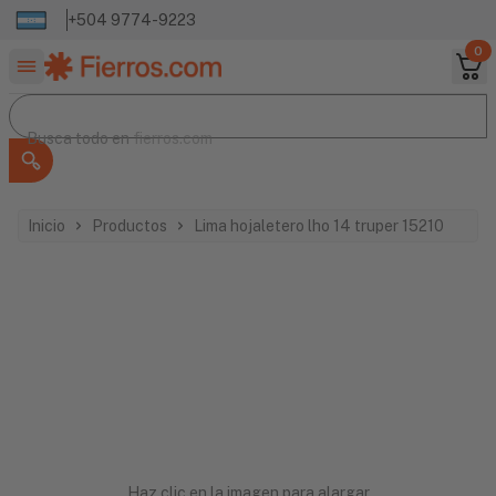
+504 9774-9223
0
Buscar productos
Busca todo en
Busca todo en
fierros.com
Inicio
Productos
Lima hojaletero lho 14 truper 15210
Haz clic en la imagen para alargar