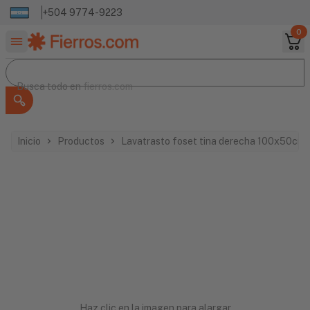
+504 9774-9223
0
Buscar productos
Busca todo en
Busca todo en
fierros.com
Inicio
Productos
Lavatrasto foset tina derecha 100x50cm
Haz clic en la imagen para alargar