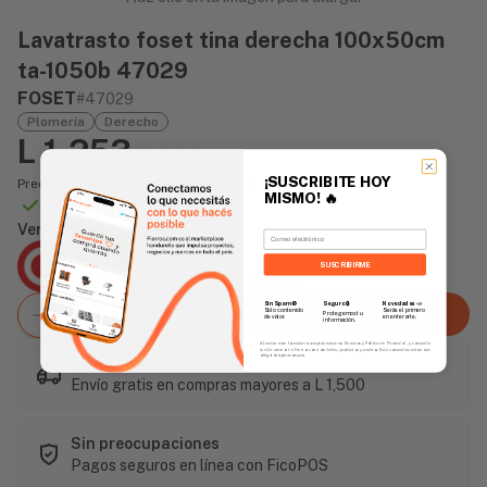
Lavatrasto foset tina derecha 100x50cm
ta-1050b 47029
FOSET
#47029
Plomería
Derecho
L 1,253
/unidad
¡SUSCRIBITE HOY
Precio incluye impuesto sobre ventas
MISMO!
🔥
Disponible Online
Vendido Por:
Email
Agencia Global
SUSCRIBIRME
2 días - Tiempo de Entrega Promedio
Sin Spam 🚫
Novedades
📣
Seguro 🔒
Agregar al carrito
Solo contenido
Serás el primero
Protegemos tu
de valor.
en enterarte.
información.
Al enviar este formulario, aceptás nuestros Términos y Política de Privacidad, y consentís
recibir correos de Fierros con novedades, productos y eventos. Este consentimiento no es
obligatorio para comprar.
Este artículo es popular
Envío gratis en compras mayores a L 1,500
Sin preocupaciones
Pagos seguros en línea con FicoPOS