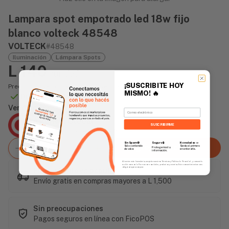
Lampara spot empotrado led 18w fijo
blanco volteck 48548
VOLTECK
#48548
Iluminación
Lámpara Spots
L 140
/unidad
¡SUSCRIBITE HOY
Precio incluye impuesto sobre ventas
MISMO!
🔥
Disponible Online
Vendido Por:
Email
Agencia Global
SUSCRIBIRME
2 días - Tiempo de Entrega Promedio
Sin Spam 🚫
Novedades
📣
Seguro 🔒
Agregar al carrito
Solo contenido
Serás el primero
Protegemos tu
de valor.
en enterarte.
información.
Al enviar este formulario, aceptás nuestros Términos y Política de Privacidad, y consentís
recibir correos de Fierros con novedades, productos y eventos. Este consentimiento no es
obligatorio para comprar.
Este artículo es popular
Envío gratis en compras mayores a L 1,500
Sin preocupaciones
Pagos seguros en línea con FicoPOS