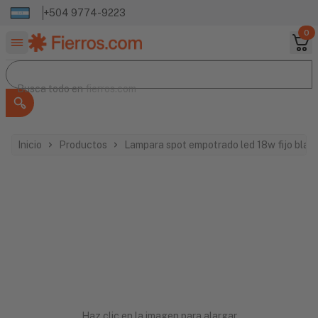
+504 9774-9223
0
Buscar productos
Busca todo en
Busca todo en
fierros.com
Inicio
Productos
Lampara spot empotrado led 18w fijo bla
Haz clic en la imagen para alargar