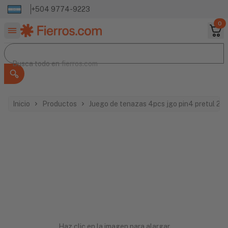
+504 9774-9223
0
Buscar productos
Busca todo en
Busca todo en
fierros.com
Inicio
Productos
Juego de tenazas 4pcs jgo pin4 pretul 22
Haz clic en la imagen para alargar