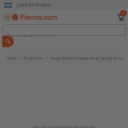
+504 9774-9223
0
Buscar productos
Busca todo en
Busca todo en
fierros.com
Inicio
Productos
Juego de mini tenaza desar jgo mp dj trup
Haz clic en la imagen para alargar