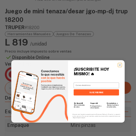
Juego de mini tenaza/desar jgo-mp-dj trup
18200
TRUPER
#18200
Herramientas Manuales
Juegos De Tenazas
L 819
/unidad
Precio incluye impuesto sobre ventas
Disponible Online
Vendido Por:
¡SUSCRIBITE HOY
Agencia Global
MISMO!
🔥
2 días - Tiempo de Entrega Promedio
Email
Agregar al carrito
SUSCRIBIRME
Descripción
Sin Spam 🚫
Novedades
📣
Seguro 🔒
Solo contenido
Serás el primero
Protegemos tu
de valor.
en enterarte.
información.
Especificaciones
Al enviar este formulario, aceptás nuestros Términos y Política de Privacidad, y consentís
recibir correos de Fierros con novedades, productos y eventos. Este consentimiento no es
obligatorio para comprar.
Empaque
Mini pinzas