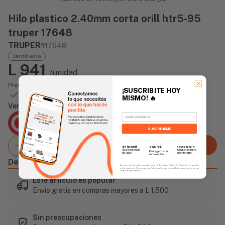
Hilo plastico 2.40mm corta orill htr5-95
truper 17648
TRUPER
#17648
Jardinería
L 941
/unidad
Precio incluye impuesto sobre ventas
¡SUSCRIBITE HOY
Disponible Online
MISMO!
🔥
Vendido Por:
Email
Agencia Global
2 días - Tiempo de Entrega Promedio
SUSCRIBIRME
Agregar al carrito
Sin Spam 🚫
Novedades
📣
Seguro 🔒
Solo contenido
Serás el primero
Protegemos tu
de valor.
en enterarte.
información.
Descripción
Al enviar este formulario, aceptás nuestros Términos y Política de Privacidad, y consentís
recibir correos de Fierros con novedades, productos y eventos. Este consentimiento no es
obligatorio para comprar.
Este artículo es popular
Envío gratis en compras mayores a L 1,500
Sin preocupaciones