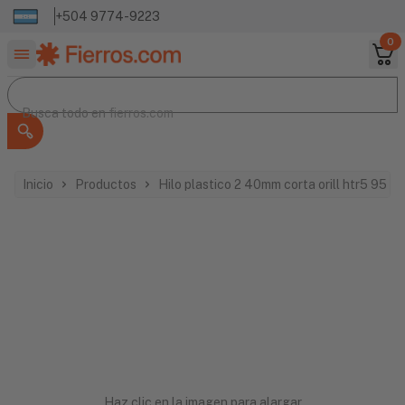
+504 9774-9223
0
Buscar productos
Busca todo en
Busca todo en
fierros.com
Inicio
Productos
Hilo plastico 2 40mm corta orill htr5 95 t
Haz clic en la imagen para alargar