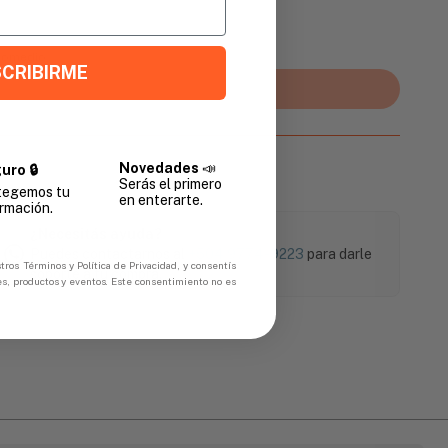
Promedio
CRIBIRME
Agregar al carrito
Novedades
📣
uro 🔒
Serás el primero
tegemos tu
en enterarte.
rmación.
¿Necesitás ayuda?
Puedes contactarnos al
+504 9774-9223
para darle
tros Términos y Política de Privacidad, y consentís
soporte a tu compra.
es, productos y eventos. Este consentimiento no es