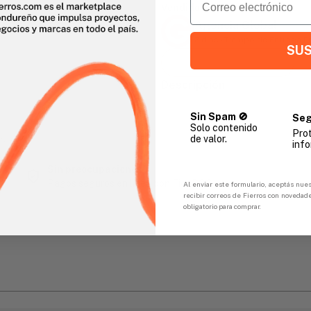
Vendido Por:
Agencia Global
2 días - Tiempo de Entrega 
SUS
Descripción
Sin Spam 🚫
Seg
Solo contenido
Pro
de valor.
gar
info
Sin preocupaciones
Pagos seguros en línea con FicoPOS
Al enviar este formulario, aceptás nues
recibir correos de Fierros con novedad
obligatorio para comprar.