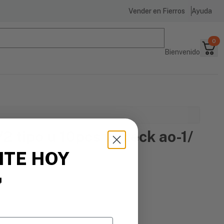
Vender en Fierros
Ayuda
0
Bienvenido
2 tipo u 10pcs volteck ao-1/
ITE HOY

s