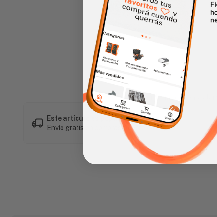
Haz clic en la imagen para alar
Este artículo es popular
Envío gratis en compras mayores a L 1,500