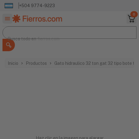
+504 9774-9223
0
Buscar productos
Busca todo en
Busca todo en
fierros.com
Inicio
Productos
Gato hidraulico 32 ton gat 32 tipo bote tr
Haz clic en la imagen para alargar