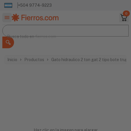
+504 9774-9223
0
Buscar productos
Busca todo en
Busca todo en
fierros.com
Inicio
Productos
Gato hidraulico 2 ton gat 2 tipo bote trup
Haz clic en la imagen para alargar