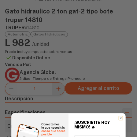
Gato hidraulico 2 ton gat-2 tipo bote
truper 14810
TRUPER
#14810
Automotriz
Gatos Hidráulicos
L 982
/unidad
Precio incluye impuesto sobre ventas
Disponible Online
Vendido Por:
Agencia Global
2 días - Tiempo de Entrega Promedio
Agregar al carrito
Descripción
Especificaciones
¡SUSCRIBITE HOY
Capacidad
2 ton
MISMO!
🔥
Email