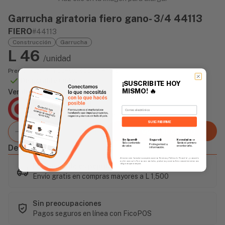
Garrucha giratoria fiero gano- 3/4 44113
FIERO
#44113
Construcción
Garrucha
L 46
/unidad
Precio incluye impuesto sobre ventas
Disponible Online
¡SUSCRIBITE HOY
MISMO!
🔥
Vendido Por:
Agencia Global
Email
2 días - Tiempo de Entrega Promedio
SUSCRIBIRME
Agregar al carrito
Sin Spam 🚫
Novedades
📣
Seguro 🔒
Solo contenido
Serás el primero
Protegemos tu
Descripción
de valor.
en enterarte.
información.
Al enviar este formulario, aceptás nuestros Términos y Política de Privacidad, y consentís
recibir correos de Fierros con novedades, productos y eventos. Este consentimiento no es
Este artículo es popular
obligatorio para comprar.
Envío gratis en compras mayores a L 1,500
Sin preocupaciones
Pagos seguros en línea con FicoPOS