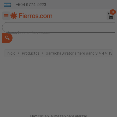
+504 9774-9223
0
Buscar productos
Busca todo en
Busca todo en
fierros.com
Inicio
Productos
Garrucha giratoria fiero gano 3 4 44113
Haz clic en la imagen para alargar