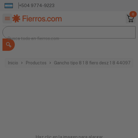
+504 9774-9223
0
Buscar productos
Busca todo en
Busca todo en
fierros.com
Inicio
Productos
Gancho tipo 8 1 8 fiero desz 1 8 44097
Haz clic en la imagen para alargar