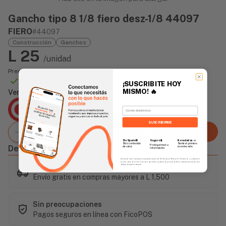
Gancho tipo 8 1/8 fiero desz-1/8 44097
FIERO
#44097
Construcción
Ganchos
L 25
/unidad
Precio incluye impuesto sobre ventas
Disponible Online
¡SUSCRIBITE HOY
MISMO!
🔥
Vendido Por:
Agencia Global
Email
2 días - Tiempo de Entrega Promedio
SUSCRIBIRME
Agregar al carrito
Sin Spam 🚫
Novedades
📣
Seguro 🔒
Solo contenido
Serás el primero
Protegemos tu
Descripción
de valor.
en enterarte.
información.
Al enviar este formulario, aceptás nuestros Términos y Política de Privacidad, y consentís
recibir correos de Fierros con novedades, productos y eventos. Este consentimiento no es
Este artículo es popular
obligatorio para comprar.
Envío gratis en compras mayores a L 1,500
Sin preocupaciones
Pagos seguros en línea con FicoPOS