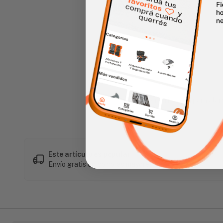
Haz clic en la imagen para alar
Este artículo es popular
Envío gratis en compras mayores a L 1,500