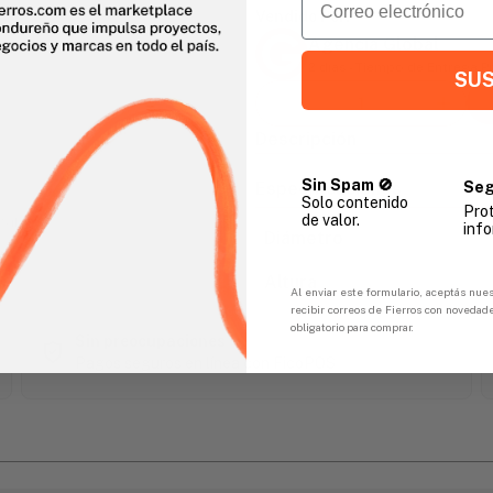
Vendido Por:
Agencia Global
2 días - Tiempo de Entrega 
SUS
Descripción
Sin Spam 🚫
Seg
Especificaciones
Solo contenido
Pro
de valor.
gar
info
Diámetro
Altura
Al enviar este formulario, aceptás nues
recibir correos de Fierros con novedad
obligatorio para comprar.
Sin preocupaciones
Pagos seguros en línea con FicoPOS