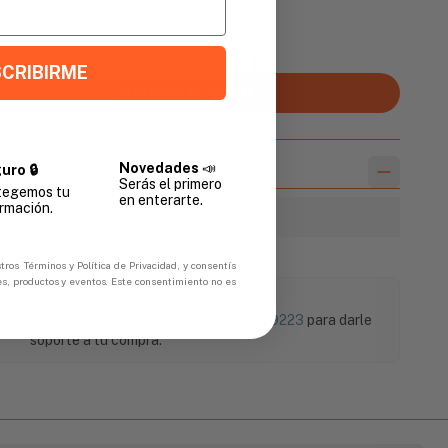
Promedio
CRIBIRME
Agregar al carrito
Novedades
📣
uro 🔒
Serás el primero
tegemos tu
en enterarte.
rmación.
7 cm
3.2 cm
tros Términos y Política de Privacidad, y consentís
es, productos y eventos. Este consentimiento no es
¿Necesitás ayuda?
Puedes contactarnos al
+504 9774-9223
para darle
soporte a tu compra.