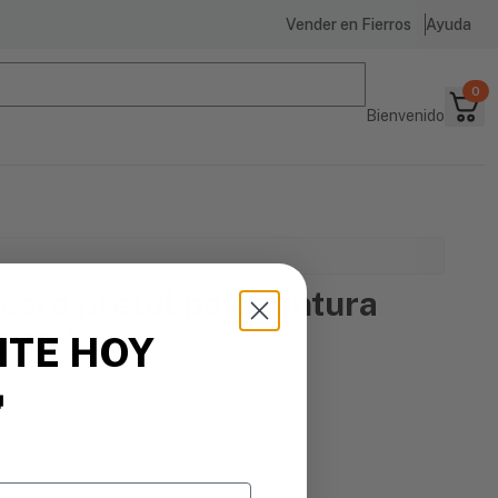
Vender en Fierros
Ayuda
0
Bienvenido
cara pretul para pintura
23394
ITE HOY

Filtros
s