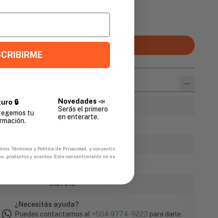
Promedio
Agregar al carrito
CRIBIRME
Novedades
📣
uro 🔒
76 m
Serás el primero
tegemos tu
en enterarte.
rmación.
1 mm
190 °C
tros Términos y Política de Privacidad, y consentís
es, productos y eventos. Este consentimiento no es
450 g
Carrete
¿Necesitás ayuda?
Puedes contactarnos al
+504 9774-9223
para darle