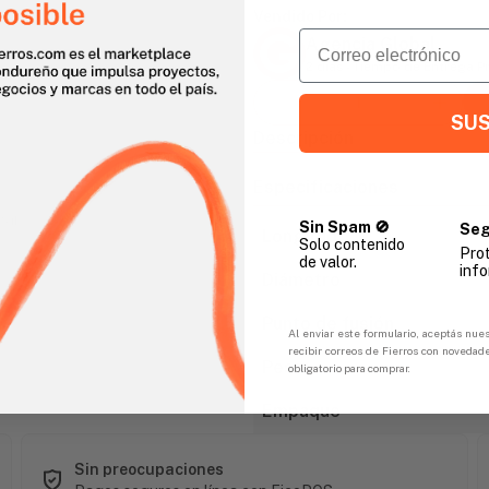
Vendido Por:
Email
Agencia Global
2 días - Tiempo de Entrega 
SUS
Descripción
Especificaciones
gar
Sin Spam 🚫
Seg
Longitud
Solo contenido
Pro
de valor.
info
Diámetro
Punto de fusión
Al enviar este formulario, aceptás nues
recibir correos de Fierros con novedad
Peso
obligatorio para comprar.
Empaque
Sin preocupaciones