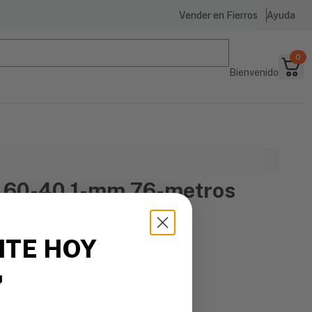
Vender en Fierros
Ayuda
0
Bienvenido
o 60-40 1-mm 76-metros
ITE HOY

s