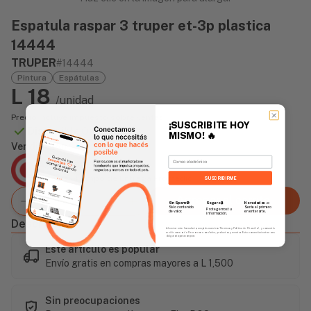
Espatula raspar 3 truper et-3p plastica
14444
TRUPER
#14444
Pintura
Espátulas
L 18
/unidad
Precio incluye impuesto sobre ventas
¡SUSCRIBITE HOY
Disponible Online
MISMO!
🔥
Vendido Por:
Email
Agencia Global
2 días - Tiempo de Entrega Promedio
SUSCRIBIRME
Agregar al carrito
Sin Spam 🚫
Novedades
📣
Seguro 🔒
Solo contenido
Serás el primero
Protegemos tu
de valor.
en enterarte.
información.
Descripción
Al enviar este formulario, aceptás nuestros Términos y Política de Privacidad, y consentís
recibir correos de Fierros con novedades, productos y eventos. Este consentimiento no es
obligatorio para comprar.
Este artículo es popular
Envío gratis en compras mayores a L 1,500
Sin preocupaciones