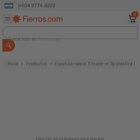
+504 9774-9223
0
Buscar productos
Busca todo en
Busca todo en
fierros.com
Inicio
Productos
Espatula raspar 3 truper et 3p plastica 1
Haz clic en la imagen para alargar