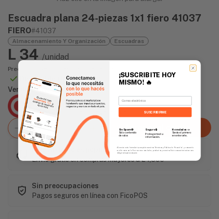
Escuadra plana 24-piezas 1x1 fiero 41037
FIERO
#41037
Almacenamiento Y Organización
Escuadras
L 34
/unidad
Precio incluye impuesto sobre ventas
¡SUSCRIBITE HOY
Disponible Online
MISMO!
🔥
Vendido Por:
Email
Agencia Global
2 días - Tiempo de Entrega Promedio
SUSCRIBIRME
Agregar al carrito
Sin Spam 🚫
Novedades
📣
Seguro 🔒
Solo contenido
Serás el primero
Protegemos tu
de valor.
en enterarte.
información.
Este artículo es popular
Al enviar este formulario, aceptás nuestros Términos y Política de Privacidad, y consentís
recibir correos de Fierros con novedades, productos y eventos. Este consentimiento no es
obligatorio para comprar.
Envío gratis en compras mayores a L 1,500
Sin preocupaciones
Pagos seguros en línea con FicoPOS