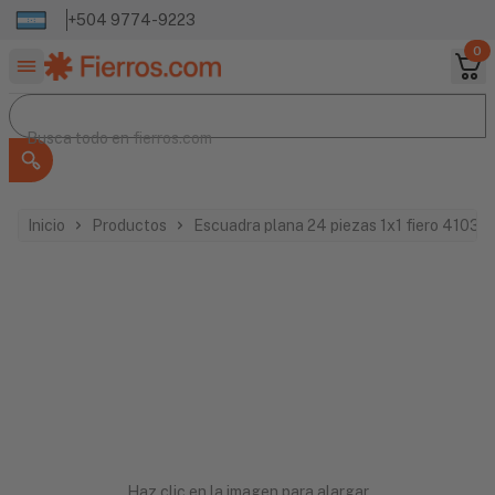
+504 9774-9223
0
Buscar productos
Busca todo en
Busca todo en
fierros.com
Inicio
Productos
Escuadra plana 24 piezas 1x1 fiero 41037
Haz clic en la imagen para alargar