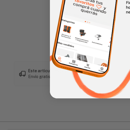
Haz clic en la imagen para alar
Este artículo es popular
Envío gratis en compras mayores a L 1,500