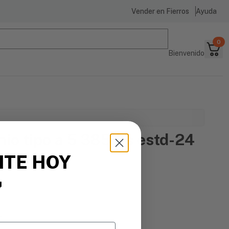
Vender en Fierros
Ayuda
0
Bienvenido
nio tipo a 5 385lbs estd-24
r 10495
ITE HOY

s