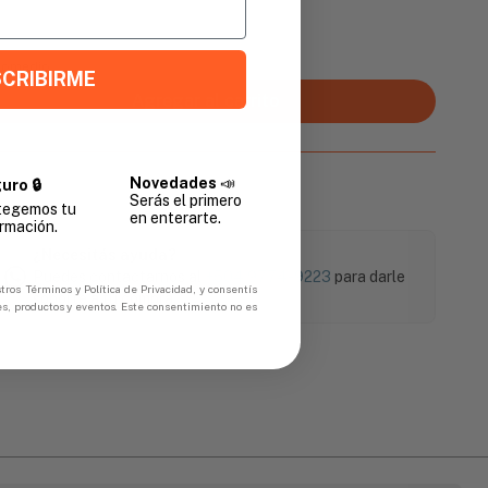
Promedio
CRIBIRME
Agregar al carrito
Novedades
📣
uro 🔒
Serás el primero
tegemos tu
en enterarte.
rmación.
¿Necesitás ayuda?
Puedes contactarnos al
+504 9774-9223
para darle
tros Términos y Política de Privacidad, y consentís
soporte a tu compra.
es, productos y eventos. Este consentimiento no es