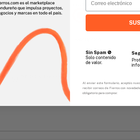
Vendido Por:
Agencia Global
2 días - Tiempo de Entrega 
SUS
Descripción
Sin Spam 🚫
Seg
Solo contenido
Pro
de valor.
gar
info
Sin preocupaciones
Pagos seguros en línea con FicoPOS
Al enviar este formulario, aceptás nues
recibir correos de Fierros con novedad
obligatorio para comprar.