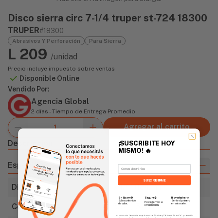
Disco sierra circ 7-1/4 truper st-724 18300
TRUPER
#18300
Abrasivos Y Perforación
Para Sierra
L 209
/unidad
Precio incluye impuesto sobre ventas
Disponible Online
Vendido Por:
Agencia Global
2 días - Tiempo de Entrega Promedio
Agregar al carrito
Descripción
¡SUSCRIBITE HOY
MISMO!
🔥
Especificaciones
Email
SUSCRIBIRME
Diámetro
7 1/4" (184.1mm)
Sin Spam 🚫
Novedades
📣
Seguro 🔒
Solo contenido
Serás el primero
Protegemos tu
de valor.
en enterarte.
Centro
5/8" (15.8mm)
información.
Al enviar este formulario, aceptás nuestros Términos y Política de Privacidad, y consentís
recibir correos de Fierros con novedades, productos y eventos. Este consentimiento no es