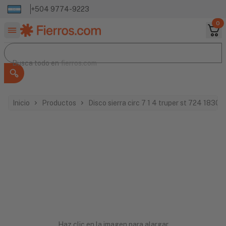
+504 9774-9223
0
Buscar productos
Busca todo en
Busca todo en
fierros.com
Inicio
Productos
Disco sierra circ 7 1 4 truper st 724 18300
Haz clic en la imagen para alargar