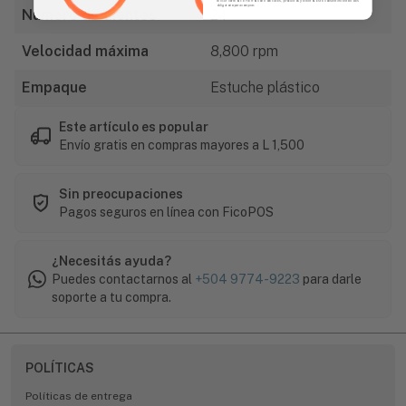
obligatorio para comprar.
Número de dientes
24
Velocidad máxima
8,800 rpm
Empaque
Estuche plástico
Este artículo es popular
Envío gratis en compras mayores a L 1,500
Sin preocupaciones
Pagos seguros en línea con FicoPOS
¿Necesitás ayuda?
Puedes contactarnos al
+504 9774-9223
para darle
soporte a tu compra.
POLÍTICAS
Políticas de entrega