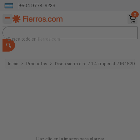
+504 9774-9223
0
Buscar productos
Busca todo en
Busca todo en
fierros.com
Inicio
Productos
Disco sierra circ 7 1 4 truper st 716 18298
Haz clic en la imagen para alargar