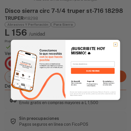
Disco sierra circ 7-1/4 truper st-716 18298
TRUPER
#18298
Abrasivos Y Perforación
Para Sierra
L 156
/unidad
Precio incluye impuesto sobre ventas
Disponible Online
¡SUSCRIBITE HOY
MISMO!
🔥
Vendido Por:
Agencia Global
Email
2 días - Tiempo de Entrega Promedio
SUSCRIBIRME
Agregar al carrito
Sin Spam 🚫
Novedades
📣
Seguro 🔒
Solo contenido
Serás el primero
Protegemos tu
Descripción
de valor.
en enterarte.
información.
Al enviar este formulario, aceptás nuestros Términos y Política de Privacidad, y consentís
recibir correos de Fierros con novedades, productos y eventos. Este consentimiento no es
Este artículo es popular
obligatorio para comprar.
Envío gratis en compras mayores a L 1,500
Sin preocupaciones
Pagos seguros en línea con FicoPOS