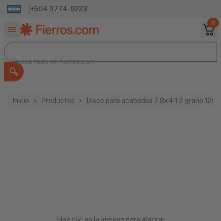
+504 9774-9223
0
Buscar productos
Busca todo en
Busca todo en
fierros.com
Inicio
Productos
Disco para acabados 7 8x4 1 2 grano 120 
Haz clic en la imagen para alargar