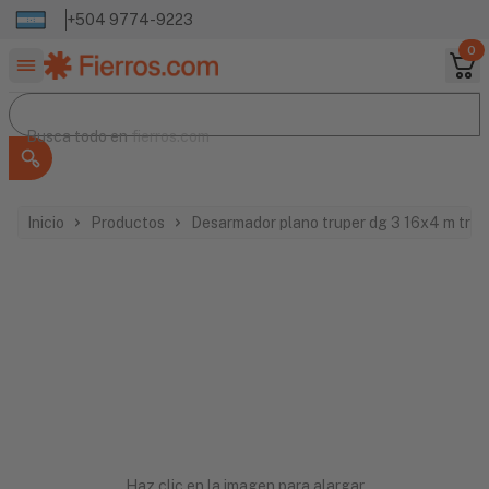
+504 9774-9223
0
Buscar productos
Busca todo en
Busca todo en
fierros.com
Inicio
Productos
Desarmador plano truper dg 3 16x4 m tra
Haz clic en la imagen para alargar