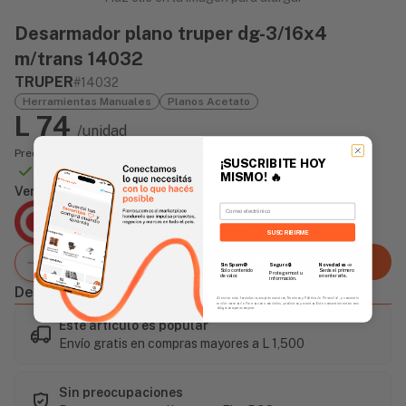
Desarmador plano truper dg-3/16x4
m/trans 14032
TRUPER
#14032
Herramientas Manuales
Planos Acetato
L 74
/unidad
Precio incluye impuesto sobre ventas
¡SUSCRIBITE HOY
Disponible Online
MISMO!
🔥
Vendido Por:
Email
Agencia Global
2 días - Tiempo de Entrega Promedio
SUSCRIBIRME
Agregar al carrito
Sin Spam 🚫
Novedades
📣
Seguro 🔒
Solo contenido
Serás el primero
Protegemos tu
de valor.
en enterarte.
información.
Descripción
Al enviar este formulario, aceptás nuestros Términos y Política de Privacidad, y consentís
recibir correos de Fierros con novedades, productos y eventos. Este consentimiento no es
obligatorio para comprar.
Este artículo es popular
Envío gratis en compras mayores a L 1,500
Sin preocupaciones