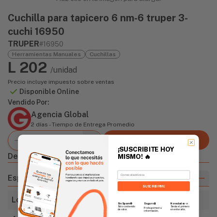
Cuchilla para tapicero 6 nm-6 truper 3-
cuchi 16950
TRUPER
#16950
Herramientas Manuales
Cuchillas
L 202
/unidad
Precio incluye impuesto sobre ventas
Disponible Online
Vendido Por:
Agencia Global
2 días - Tiempo de Entrega Promedio
Agregar al carrito
¡SUSCRIBITE HOY
Descripción
MISMO!
🔥
Email
Especificaciones
SUSCRIBIRME
Longitud
7" (177.8mm)
Sin Spam 🚫
Novedades
📣
Seguro 🔒
Solo contenido
Serás el primero
Protegemos tu
de valor.
en enterarte.
información.