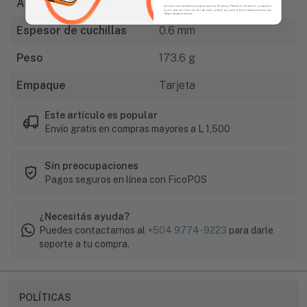
Ancho de cuchillas
19 mm
Al enviar este formulario, aceptás nuestros Términos y Política de Privacidad, y consentís
recibir correos de Fierros con novedades, productos y eventos. Este consentimiento no es
obligatorio para comprar.
Espesor de cuchillas
0.6 mm
Peso
173.6 g
Empaque
Tarjeta
Este artículo es popular
Envío gratis en compras mayores a L 1,500
Sin preocupaciones
Pagos seguros en línea con FicoPOS
¿Necesitás ayuda?
Puedes contactarnos al
+504 9774-9223
para darle
soporte a tu compra.
POLÍTICAS