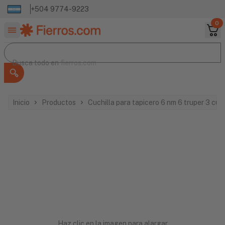
+504 9774-9223
0
Buscar productos
Busca todo en
Busca todo en
fierros.com
Inicio
Productos
Cuchilla para tapicero 6 nm 6 truper 3 cu
Haz clic en la imagen para alargar