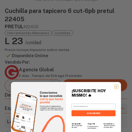
Cuchilla para tapicero 6 cut-6pb pretul
22405
PRETUL
#22405
Herramientas Manuales
Cuchillas
L 23
/unidad
Precio incluye impuesto sobre ventas
Disponible Online
Vendido Por:
Agencia Global
2 días - Tiempo de Entrega Promedio
Agregar al carrito
¡SUSCRIBITE HOY
Descripción
MISMO!
🔥
Email
Especificaciones
SUSCRIBIRME
Largo de cutter
6" (152.4mm)
Sin Spam 🚫
Novedades
📣
Seguro 🔒
Solo contenido
Serás el primero
Protegemos tu
de valor.
en enterarte.
información.