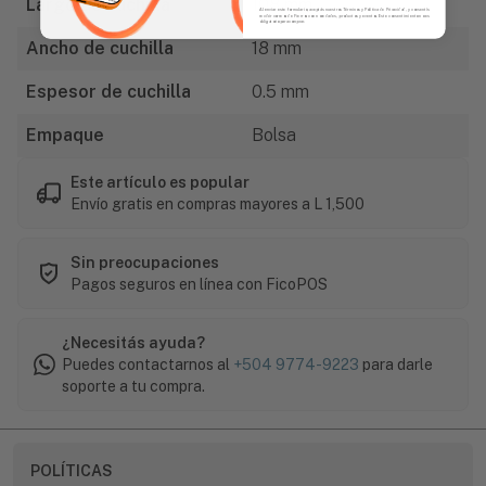
Largo de cuchilla
108 mm
Al enviar este formulario, aceptás nuestros Términos y Política de Privacidad, y consentís
recibir correos de Fierros con novedades, productos y eventos. Este consentimiento no es
obligatorio para comprar.
Ancho de cuchilla
18 mm
Espesor de cuchilla
0.5 mm
Empaque
Bolsa
Este artículo es popular
Envío gratis en compras mayores a L 1,500
Sin preocupaciones
Pagos seguros en línea con FicoPOS
¿Necesitás ayuda?
Puedes contactarnos al
+504 9774-9223
para darle
soporte a tu compra.
POLÍTICAS