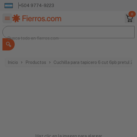
+504 9774-9223
0
Buscar productos
Busca todo en
Busca todo en
fierros.com
Inicio
Productos
Cuchilla para tapicero 6 cut 6pb pretul 2
Haz clic en la imagen para alargar