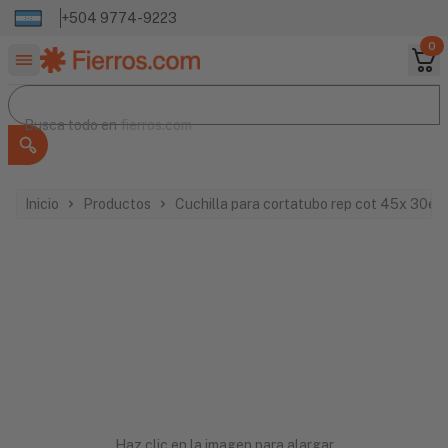
+504 9774-9223
0
Buscar productos
Busca todo en
Busca todo en
fierros.com
Inicio
Productos
Cuchilla para cortatubo rep cot 45x 30e t
Haz clic en la imagen para alargar