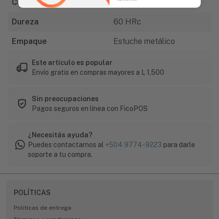
Cuadro mando
1/4" (6.3mm)
Dureza
60 HRc
Empaque
Estuche metálico
Este artículo es popular
Envío gratis en compras mayores a L 1,500
Sin preocupaciones
Pagos seguros en línea con FicoPOS
¿Necesitás ayuda?
Puedes contactarnos al
+504 9774-9223
para darle
soporte a tu compra.
POLÍTICAS
Políticas de entrega