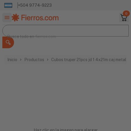
+504 9774-9223
0
Buscar productos
Busca todo en
Busca todo en
fierros.com
Inicio
Productos
Cubos truper 21pcs jd 1 4x21m caj metal 1
Haz clic en la imagen para alargar