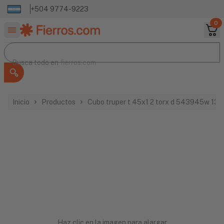
+504 9774-9223
0
Buscar productos
Busca todo en
Busca todo en
fierros.com
Inicio
Productos
Cubo truper t 45x1 2 torx d 543945w 13
Haz clic en la imagen para alargar