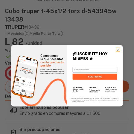
Cubo truper t-45x1/2 torx d-543945w
13438
TRUPER
#13438
Mecánica
Media Punta Torx
L 82
/unidad
Precio incluye impuesto sobre ventas
¡SUSCRIBITE HOY
Disponible Online
MISMO!
🔥
Vendido Por:
Email
Agencia Global
2 días - Tiempo de Entrega Promedio
SUSCRIBIRME
Agregar al carrito
Sin Spam 🚫
Novedades
📣
Seguro 🔒
Solo contenido
Serás el primero
Protegemos tu
de valor.
en enterarte.
información.
Descripción
Al enviar este formulario, aceptás nuestros Términos y Política de Privacidad, y consentís
recibir correos de Fierros con novedades, productos y eventos. Este consentimiento no es
obligatorio para comprar.
Este artículo es popular
Envío gratis en compras mayores a L 1,500
Sin preocupaciones