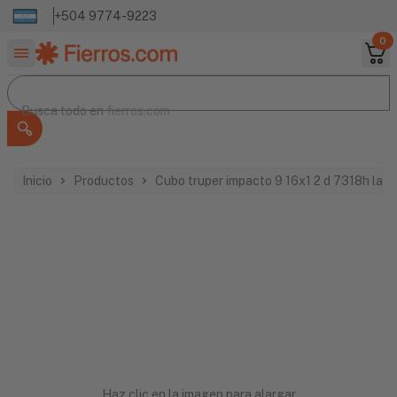
+504 9774-9223
0
Buscar productos
Busca todo en
Busca todo en
fierros.com
Inicio
Productos
Cubo truper impacto 9 16x1 2 d 7318h lar
Haz clic en la imagen para alargar