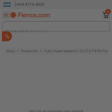
+504 9774-9223
0
Buscar productos
Busca todo en
Busca todo en
fierros.com
Inicio
Productos
Cubo truper impacto 1 2x1 2 d 7416h 6 pu
Haz clic en la imagen para alargar