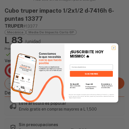
Cubo truper impacto 1/2x1/2 d-7416h 6-
puntas 13377
TRUPER
#13377
Mecánica
Media De Impacto Corto 6P
L 83
/unidad
Precio incluye impuesto sobre ventas
¡SUSCRIBITE HOY
Disponible Online
MISMO!
🔥
Vendido Por:
Email
Agencia Global
2 días - Tiempo de Entrega Promedio
SUSCRIBIRME
Agregar al carrito
Sin Spam 🚫
Novedades
📣
Seguro 🔒
Solo contenido
Serás el primero
Protegemos tu
de valor.
en enterarte.
información.
Descripción
Al enviar este formulario, aceptás nuestros Términos y Política de Privacidad, y consentís
recibir correos de Fierros con novedades, productos y eventos. Este consentimiento no es
obligatorio para comprar.
Este artículo es popular
Envío gratis en compras mayores a L 1,500
Sin preocupaciones