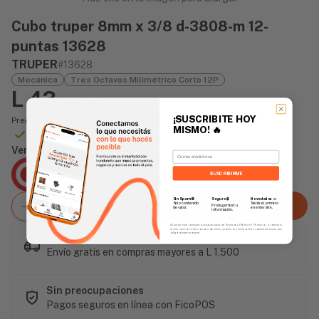
Cubo truper 8mm x 3/8 d-3808-m 12-
puntas 13628
TRUPER
#13628
Mecánica
Tres Octavos Milimétrico Corto 12P
L 43
/unidad
¡SUSCRIBITE HOY
Precio incluye impuesto sobre ventas
MISMO!
🔥
Disponible Online
Vendido Por:
Email
Agencia Global
SUSCRIBIRME
2 días - Tiempo de Entrega Promedio
Sin Spam 🚫
Novedades
📣
Seguro 🔒
Agregar al carrito
Solo contenido
Serás el primero
Protegemos tu
de valor.
en enterarte.
información.
Al enviar este formulario, aceptás nuestros Términos y Política de Privacidad, y consentís
recibir correos de Fierros con novedades, productos y eventos. Este consentimiento no es
obligatorio para comprar.
Este artículo es popular
Envío gratis en compras mayores a L 1,500
Sin preocupaciones
Pagos seguros en línea con FicoPOS