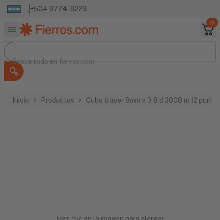
+504 9774-9223
0
Buscar productos
Busca todo en
Busca todo en
fierros.com
Inicio
Productos
Cubo truper 8mm x 3 8 d 3808 m 12 punta
Haz clic en la imagen para alargar