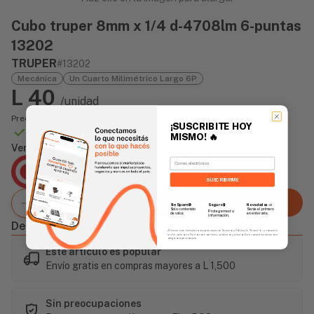
Cubo truper 8mm x 1/4 d-4708lm 6-puntas
13202
TRUPER
#13202
Mecánica
Un Cuarto Milimétrico Largo 6P
L 40
/unidad
Precio incluye impuesto sobre ventas
¡SUSCRIBITE HOY
Disponible Online
MISMO!
🔥
Vendido Por:
Email
Agencia Global
2 días - Tiempo de Entrega Promedio
SUSCRIBIRME
Agregar al carrito
Sin Spam 🚫
Novedades
📣
Seguro 🔒
Solo contenido
Serás el primero
Protegemos tu
de valor.
en enterarte.
información.
Descripción
Al enviar este formulario, aceptás nuestros Términos y Política de Privacidad, y consentís
recibir correos de Fierros con novedades, productos y eventos. Este consentimiento no es
obligatorio para comprar.
Este artículo es popular
Envío gratis en compras mayores a L 1,500
Sin preocupaciones