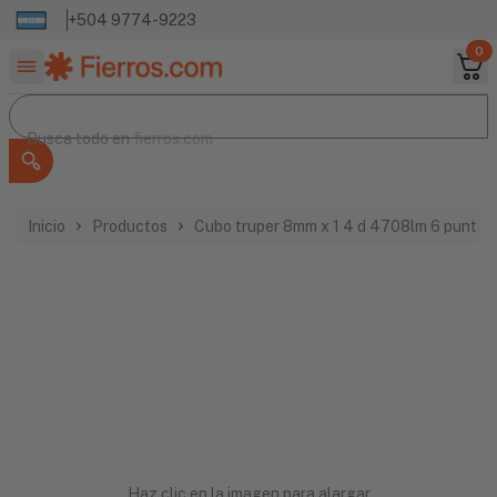
+504 9774-9223
0
Buscar productos
Busca todo en
Busca todo en
fierros.com
Inicio
Productos
Cubo truper 8mm x 1 4 d 4708lm 6 puntas
Haz clic en la imagen para alargar