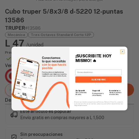
Cubo truper 5/8x3/8 d-5220 12-puntas
13586
TRUPER
#13586
Mecánica
Tres Octavos Standard Corto 12P
L 47
/unidad
Precio incluye impuesto sobre ventas
¡SUSCRIBITE HOY
Disponible Online
MISMO!
🔥
Vendido Por:
Email
Agencia Global
2 días - Tiempo de Entrega Promedio
SUSCRIBIRME
Agregar al carrito
Sin Spam 🚫
Novedades
📣
Seguro 🔒
Solo contenido
Serás el primero
Protegemos tu
de valor.
en enterarte.
información.
Descripción
Al enviar este formulario, aceptás nuestros Términos y Política de Privacidad, y consentís
recibir correos de Fierros con novedades, productos y eventos. Este consentimiento no es
obligatorio para comprar.
Este artículo es popular
Envío gratis en compras mayores a L 1,500
Sin preocupaciones