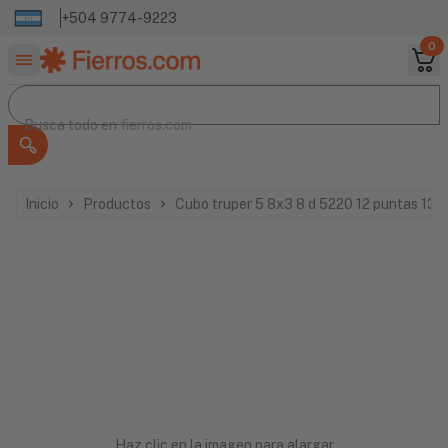
+504 9774-9223
0
Buscar productos
Busca todo en
Busca todo en
fierros.com
Inicio
Productos
Cubo truper 5 8x3 8 d 5220 12 puntas 13
Haz clic en la imagen para alargar