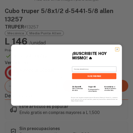
Cubo truper 5/8x1/2 d-5441-5/8 allen
13257
TRUPER
#13257
Mecánica
Media Punta Allen
L 146
/unidad
Precio incluye impuesto sobre ventas
¡SUSCRIBITE HOY
Disponible Online
MISMO!
🔥
Vendido Por:
Email
Agencia Global
2 días - Tiempo de Entrega Promedio
SUSCRIBIRME
Agregar al carrito
Sin Spam 🚫
Novedades
📣
Seguro 🔒
Solo contenido
Serás el primero
Protegemos tu
de valor.
en enterarte.
información.
Descripción
Al enviar este formulario, aceptás nuestros Términos y Política de Privacidad, y consentís
recibir correos de Fierros con novedades, productos y eventos. Este consentimiento no es
obligatorio para comprar.
Este artículo es popular
Envío gratis en compras mayores a L 1,500
Sin preocupaciones