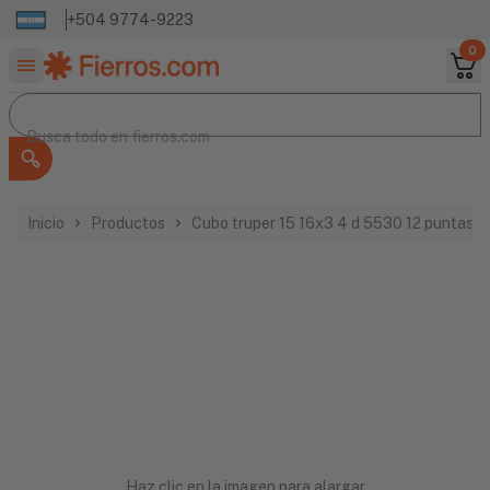
+504 9774-9223
0
Buscar productos
Busca todo en
Busca todo en
fierros.com
Inicio
Productos
Cubo truper 15 16x3 4 d 5530 12 puntas 
Haz clic en la imagen para alargar