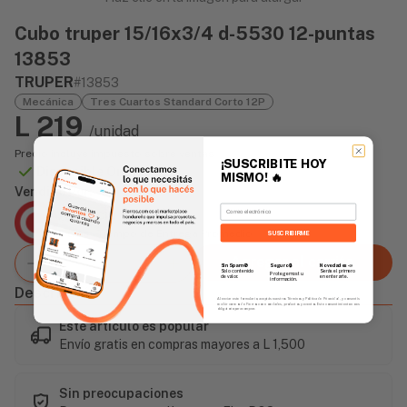
Cubo truper 15/16x3/4 d-5530 12-puntas
13853
TRUPER
#13853
Mecánica
Tres Cuartos Standard Corto 12P
L 219
/unidad
Precio incluye impuesto sobre ventas
¡SUSCRIBITE HOY
Disponible Online
MISMO!
🔥
Vendido Por:
Email
Agencia Global
2 días - Tiempo de Entrega Promedio
SUSCRIBIRME
Agregar al carrito
Sin Spam 🚫
Novedades
📣
Seguro 🔒
Solo contenido
Serás el primero
Protegemos tu
de valor.
en enterarte.
información.
Descripción
Al enviar este formulario, aceptás nuestros Términos y Política de Privacidad, y consentís
recibir correos de Fierros con novedades, productos y eventos. Este consentimiento no es
obligatorio para comprar.
Este artículo es popular
Envío gratis en compras mayores a L 1,500
Sin preocupaciones