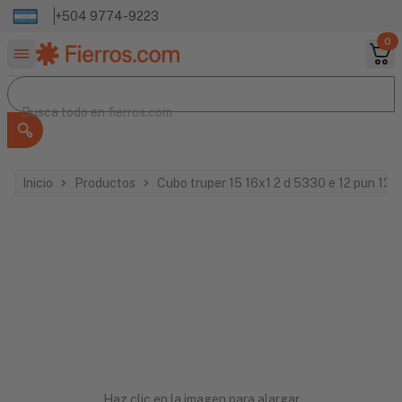
+504 9774-9223
0
Buscar productos
Busca todo en
Busca todo en
fierros.com
Inicio
Productos
Cubo truper 15 16x1 2 d 5330 e 12 pun 13
Haz clic en la imagen para alargar