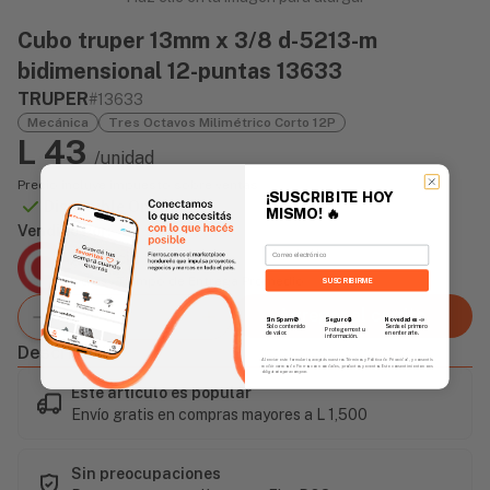
Cubo truper 13mm x 3/8 d-5213-m
bidimensional 12-puntas 13633
TRUPER
#13633
Mecánica
Tres Octavos Milimétrico Corto 12P
L 43
/unidad
Precio incluye impuesto sobre ventas
¡SUSCRIBITE HOY
Disponible Online
MISMO!
🔥
Vendido Por:
Email
Agencia Global
2 días - Tiempo de Entrega Promedio
SUSCRIBIRME
Agregar al carrito
Sin Spam 🚫
Novedades
📣
Seguro 🔒
Solo contenido
Serás el primero
Protegemos tu
de valor.
en enterarte.
información.
Descripción
Al enviar este formulario, aceptás nuestros Términos y Política de Privacidad, y consentís
recibir correos de Fierros con novedades, productos y eventos. Este consentimiento no es
obligatorio para comprar.
Este artículo es popular
Envío gratis en compras mayores a L 1,500
Sin preocupaciones