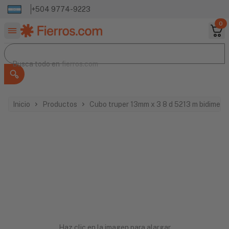
+504 9774-9223
0
Buscar productos
Busca todo en
Busca todo en
fierros.com
Inicio
Productos
Cubo truper 13mm x 3 8 d 5213 m bidimens
Haz clic en la imagen para alargar